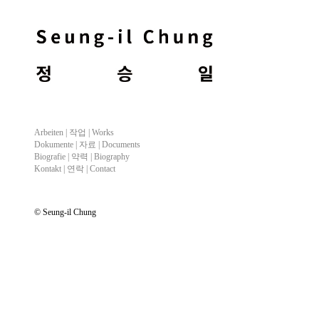
Arbeiten |
작업
| Works
Dokumente |
자료
| Documents
Biografie |
약력
| Biography
Kontakt |
연락
| Contact
© Seung-il Chung