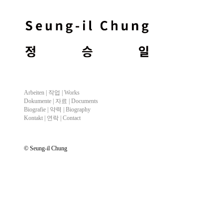
Arbeiten |
작업
| Works
Dokumente |
자료
| Documents
Biografie |
약력
| Biography
Kontakt |
연락
| Contact
© Seung-il Chung