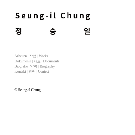
Arbeiten |
작업
| Works
Dokumente |
자료
| Documents
Biografie |
약력
| Biography
Kontakt |
연락
| Contact
© Seung-il Chung