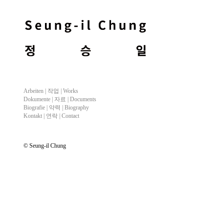
Arbeiten |
작업
| Works
Dokumente |
자료
| Documents
Biografie |
약력
| Biography
Kontakt |
연락
| Contact
© Seung-il Chung