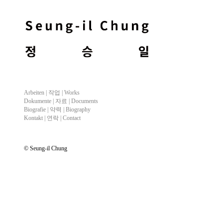
Arbeiten |
작업
| Works
Dokumente |
자료
| Documents
Biografie |
약력
| Biography
Kontakt |
연락
| Contact
© Seung-il Chung